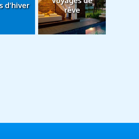
Voyages de
 d’hiver
rêve