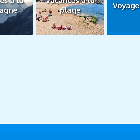
es à la
Vacances à la
Voyages
agne
plage