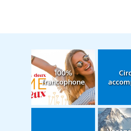
100%
Cir
francophone
accom