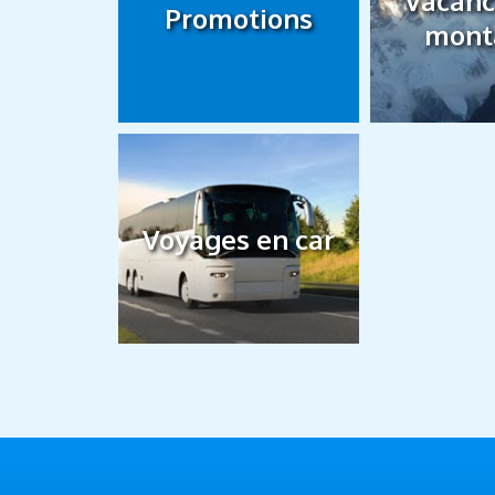
Vacanc
Promotions
mont
Voyages en car