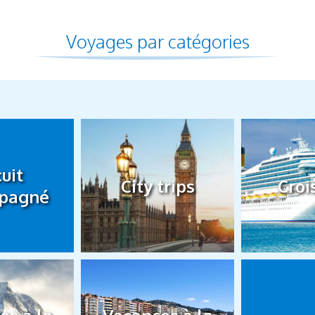
Voyages par catégories
cuit
City trips
Croi
pagné