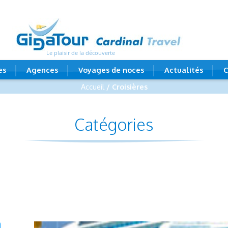
Le plaisir de la découverte
es
Agences
Voyages de noces
Actualités
C
Accueil
/ Croisières
Catégories