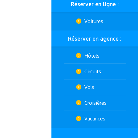
Réserver en ligne :
Voitures
Réserver en agence :
Hôtels
Circuits
Vols
Croisières
Vacances