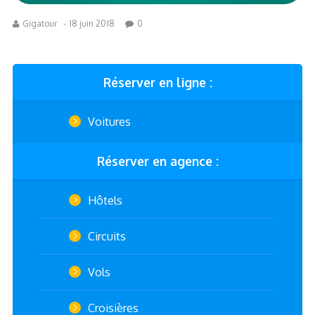
Gigatour
-
18 juin 2018
0
Réserver en ligne :
Voitures
Réserver en agence :
Hôtels
Circuits
Vols
Croisières