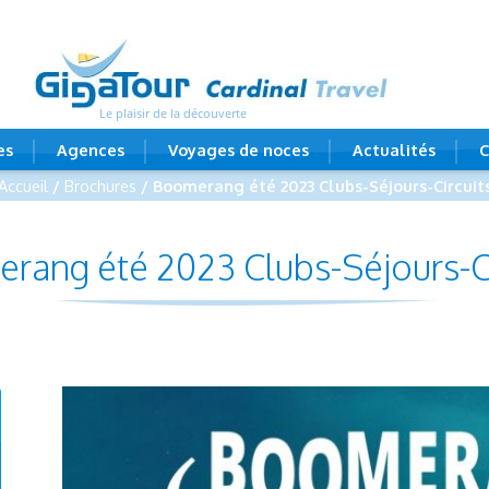
Le plaisir de la découverte
es
Agences
Voyages de noces
Actualités
C
Accueil
/
Brochures
/ Boomerang été 2023 Clubs-Séjours-Circuit
rang été 2023 Clubs-Séjours-Ci