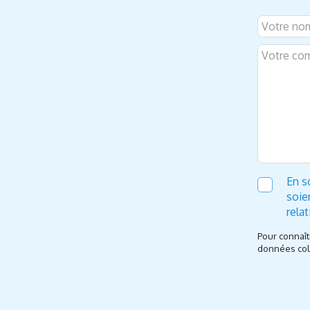
En s
soie
rela
Pour connaît
données coll