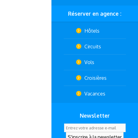
Réserver en agence :
Hôtels
Circuits
Vols
Croisières
Vacances
Newsletter